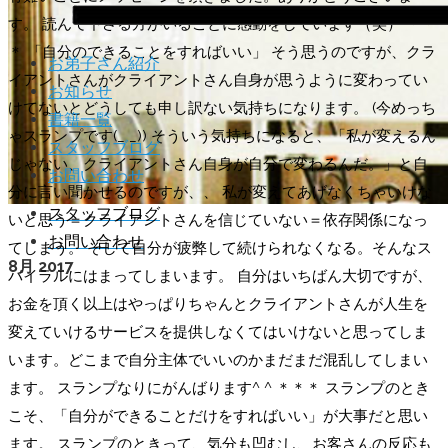
す。 読んで下さる方がいることに感動をしています（笑） ＊＊
＊ 「自分のできることをすればいい」 そう思うのですが、クラ
お弟子さん紹介
イアントさんがクライアントさん自身が思うように変わってい
お知らせ
けてないとどうしても申し訳ない気持ちになります。 (今めっち
書籍一覧
お弟子さん紹介
ゃスランプです(_ _)) そういう気持ちになると、「私が変えるん
スタッフブログ
お知らせ
じゃない、クライアントさん自身が自分で変わるんだ。」と自
お問い合わせ
書籍一覧
分に言い聞かせるのですが、、 私が変えてあげなくちゃいけな
スタッフブログ
いと思う＝クライアントさんを信じていない＝依存関係になっ
お問い合わせ
てしまう。 そして自分が疲弊して続けられなくなる。そんなス
8月 2017
パイラルにはまってしまいます。 自分はいちばん大切ですが、
お金を頂く以上はやっぱりちゃんとクライアントさんが人生を
変えていけるサービスを提供しなくてはいけないと思ってしま
います。どこまで自分主体でいいのかまだまだ混乱してしまい
ます。 スランプなりにがんばります^ ^ ＊＊＊ スランプのとき
こそ、「自分ができることだけをすればいい」が大事だと思い
ます。 スランプのときって、気分も凹むし、お客さんの反応も