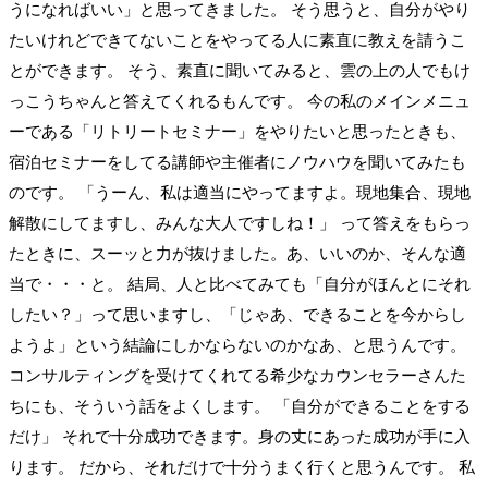
うになればいい」と思ってきました。 そう思うと、自分がやり
たいけれどできてないことをやってる人に素直に教えを請うこ
とができます。 そう、素直に聞いてみると、雲の上の人でもけ
っこうちゃんと答えてくれるもんです。 今の私のメインメニュ
ーである「リトリートセミナー」をやりたいと思ったときも、
宿泊セミナーをしてる講師や主催者にノウハウを聞いてみたも
のです。 「うーん、私は適当にやってますよ。現地集合、現地
解散にしてますし、みんな大人ですしね！」 って答えをもらっ
たときに、スーッと力が抜けました。あ、いいのか、そんな適
当で・・・と。 結局、人と比べてみても「自分がほんとにそれ
したい？」って思いますし、「じゃあ、できることを今からし
ようよ」という結論にしかならないのかなあ、と思うんです。
コンサルティングを受けてくれてる希少なカウンセラーさんた
ちにも、そういう話をよくします。 「自分ができることをする
だけ」 それで十分成功できます。身の丈にあった成功が手に入
ります。 だから、それだけで十分うまく行くと思うんです。 私