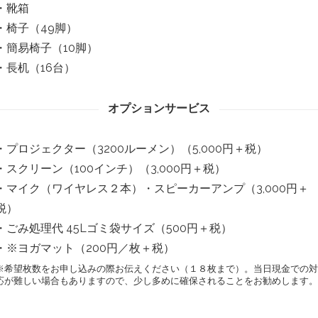
・靴箱
・椅子（49脚）
・簡易椅子（10脚）
・長机（16台）
オプションサービス
・プロジェクター（3200ルーメン）（5,000円＋税）
・スクリーン（100インチ）（3,000円＋税）
・マイク（ワイヤレス２本）・スピーカーアンプ（3,000円＋
税）
・ごみ処理代 45Lゴミ袋サイズ（500円＋税）
・※ヨガマット（200円／枚＋税）
※希望枚数をお申し込みの際お伝えください（１８枚まで）。当日現金での対
応が難しい場合もありますので、少し多めに確保されることをお勧めします。