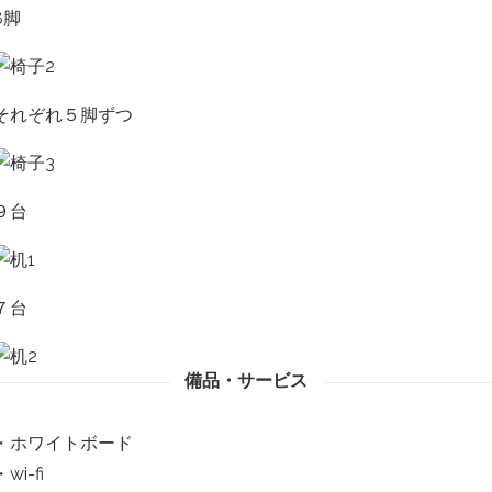
8脚
それぞれ５脚ずつ
９台
７台
備品・サービス
・ホワイトボード
・wi-fi