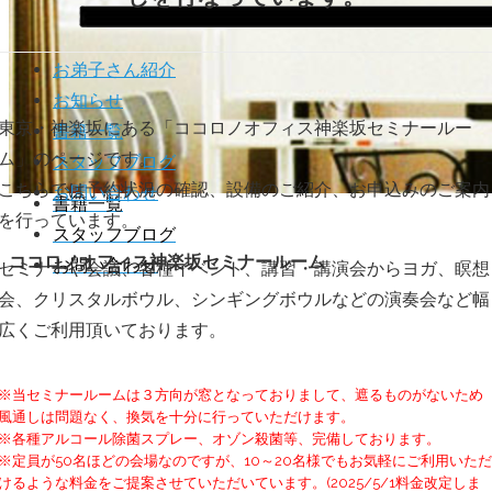
お弟子さん紹介
お知らせ
東京・神楽坂にある「ココロノオフィス神楽坂セミナールー
書籍一覧
お弟子さん紹介
ム」のページです。
スタッフブログ
お知らせ
こちらでは予約状況の確認、設備のご紹介、お申込みのご案内
お問い合わせ
書籍一覧
を行っています。
スタッフブログ
ココロノオフィス神楽坂セミナールーム
お問い合わせ
セミナーや会議、各種イベント、講習・講演会からヨガ、瞑想
会、クリスタルボウル、シンギングボウルなどの演奏会など幅
広くご利用頂いております。
※当セミナールームは３方向が窓となっておりまして、遮るものがないため
風通しは問題なく、換気を十分に行っていただけます。
※各種アルコール除菌スプレー、オゾン殺菌等、完備しております。
※定員が50名ほどの会場なのですが、10～20名様でもお気軽にご利用いただ
けるような料金をご提案させていただいています。(2025/5/1料金改定しま