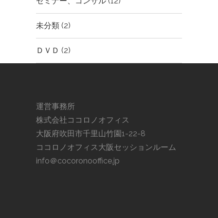
セミナー、コンサル
(12)
未分類
(2)
ＤＶＤ
(2)
運営事務所
株式会社ココロノオフィス
大阪府吹田市千里山竹園1-22-8
ココロノオフィス大阪セッションルーム
info＠cocoronooffice.jp