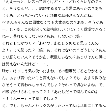
「ええーっと、レスって言うけど・・・どれくらいなの？へ
え、そうなんだ。。。結婚するまでは普通にあったの？ああ、
じゃあ、どっちかっていうと淡白な旦那さんなんだね。
○○さんもそんなに回数なくても大丈夫なの？ああ、そうかあ
ー。じゃあ、この状況って結構寂しいよね？よく我慢できるよ
ね～。暴れたりしないの？ああ、しないか（笑）
それともむかつく？『あいつ、あたしを何だと思ってんの
よ！』って怒った？（笑）あ、それはないの？どうして？あん
まり怒らない人？そうかあ。我慢しぃなの？あまりそんな風に
は見えないんだけど・・・。
確かにけっこう気ぃ使いだよね。その態度見てると分かるも
ん。あまり言いたいこと言えないでしょ？でも、あまり悩みな
さそうって言われちゃうんでしょ？それって切ないよね。で、
相談ばかりされちゃって？？『あたしだって悩んでんのよ
～！！ぶーー』って感じでしょ？
え、でも、ちゃんとセックスがしたいって話は旦那にしてるん