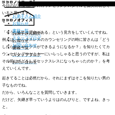
今日の記事は私の今のカウンセリングスタイルを如実に表して
いると思います。
お弟子さん紹介
＊
お知らせ
書籍一覧
「そうなるには理由がある」という見方をしていくんですね。
お弟子さん紹介
スタッフブログ
例えば、セックスレスのカウンセリングの時に皆さんは「どう
お知らせ
お問い合わせ
したら夫とセックスができるようになるか？」を知りたくてカ
書籍一覧
ウンセリングやセミナーにいらっしゃると思うのですが、私は
スタッフブログ
その前に「どうしてセックスレスになっちゃったのか？」を考
お問い合わせ
えていくんです。
起きてることは必然だから。それにまずはそこを知りたい男の
子なものでね。
だから、いろんなことを質問していきます。
だけど、矢継ぎ早っていうよりはのんびりと、ですよね、きっ
と。