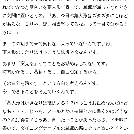
れでむかつき度合いを藁人形で表して、旦那が帰ってきたとき
に玄関に置いとくの。『あ、今日の藁人形はズタズタにもほど
があるな。こりゃ、嫁、相当怒ってるな』って一目で分かるよ
うに。」
ま、この辺まで来て笑わない人っていないんですよね。
藁人形のくだりはけっこうな鉄板ネタなんです。
あまり「変える」ってことをお勧めはしてないです。
時間かかるし、葛藤するし、自己否定するから。
その自分を活かす、という方向を考えるんです。
今、できることを考えていくんです。
「藁人形はいきなりは抵抗ある？？けっこうお勧めなんだけど
なあ・・・。じゃあ、メールとかメモ帳とかに書くのはどうな
の？絵は得意？じゃあ、言いたいことがあったらさ、メモ帳に
書いて、ダイニングテーブルの旦那の席にそっと置いとくとい