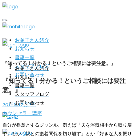
お弟子さん紹介
お知らせ
書籍一覧
『知ってる！分かる！というご相談には要注意。』
スタッフブログ
お弟子さん紹介
お問い合わせ
お知らせ
『知ってる！分かる！というご相談には要注
書籍一覧
意。』
スタッフブログ
お問い合わせ
2016年12月2日
カウンセラー講座
自分が得意とするジャンル、例えば「夫を浮気相手から取り戻
す」とか「親との癒着関係を切り離す」とか「好きな人を振り