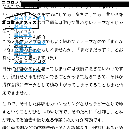
なんだかんだここに行き着いちゃう、というテーマなのです
が、カウンセリングをするにしても、集客にしても、豊かさを
お弟子さん紹介
受け取るにも、この自己価値は避けて通れないテーマなんじゃ
お知らせ
ないでしょうか。
書籍一覧
お弟子さん紹介
このメルマガ／ブログでもよく触れてるテーマなので「またか
スタッフブログ
お知らせ
いな」と思われるかもしれませんが、「まだまだっす！」とお
お問い合わせ
書籍一覧
答えしたいと思います（笑）
スタッフブログ
自分に価値がないと思ってしまうのは誤解に過ぎないわけです
お問い合わせ
が、誤解せざるを得ないできごとが今まで起きてきて、それが
潜在意識にデータとして積み上がってしまってることもまた否
定できません。
なので、そうした体験をカウンセリングなりセラピーなりで癒
すということがひとつのやり方で、そのために「棚卸し」と私
が呼んでる過去を振り返る作業もなかなか有効です。
特に幼少期などの依存時代はそんな誤解を生む状態にあるため