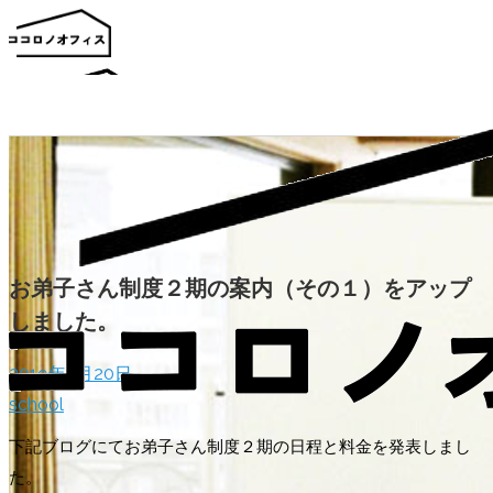
お弟子さん紹介
お知らせ
お弟子さん制度２期の案内（その１）をアップ
書籍一覧
しました。
スタッフブログ
お問い合わせ
2019年5月20日
school
下記ブログにてお弟子さん制度２期の日程と料金を発表しまし
た。