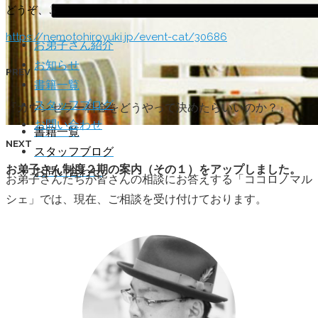
どうぞ、ご覧ください。
https://nemotohiroyuki.jp/event-cat/30686
お弟子さん紹介
お知らせ
PREV
書籍一覧
お弟子さん紹介
スタッフブログ
『カウンセラー料金をどうやって決めたらいいのか？』
お知らせ
お問い合わせ
書籍一覧
NEXT
スタッフブログ
お弟子さん制度２期の案内（その１）をアップしました。
お問い合わせ
お弟子さんたちが皆さんの相談にお答えする「ココロノマル
シェ」では、現在、ご相談を受け付けております。